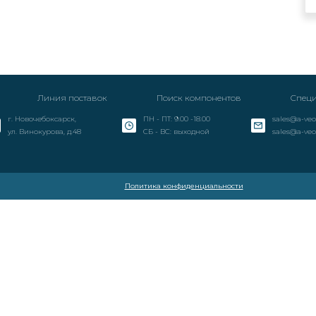
Линия поставок
Поиск компонентов
Специ
г. Новочебоксарск,
ПН - ПТ: 9.00 -18.00
sales@a-veo
ул. Винокурова, д.48
СБ - ВС: выходной
sales@a-veo
Политика конфиденциальности