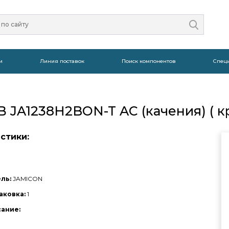
и
Линия поставок
Поиск компонентов
Спец
JA1238H2BON-T AC (качения) ( кра
стики:
ль:
JAMICON
аковка:
1
сание: