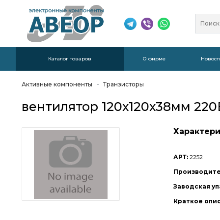
Каталог товаров
О фирме
Новост
Активные компоненты
Транзисторы
вентилятор 120х120х38мм 220В 
Характери
АРТ:
2252
Производите
Заводская уп
Краткое опи