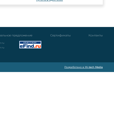
альное предложение
Cертификаты
Контакты
r.ru
r.ru
Разработано в
Hi-tech Media