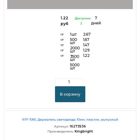
1.22
7
Доступно:
дней
руб
2
1 шт
2.67
от
500
1.67
от
шт
1.47
от
2000
1.29
от
шт
1.22
от
3500
шт
5000
шт
В корзину
RTF-1090, Держатель светодиода 10мм, пластик, выпуклый
Артикул:
16273536
Производитель:
Kingbright