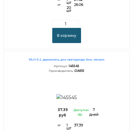
шт
26.06
от
20
шт
В корзину
MLH-5-2, держатель для светодиода 5мм, металл
Артикул:
145545
Производитель:
DAIER
37.39
7
Доступно:
дней
руб
190
1
37.39
от
шт