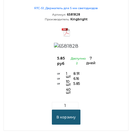
RTC-51, Держатель для 5 мм светодиодов
Артикул:
6581828
Производитель:
Kingbright
5.85
7
Доступно:
дней
руб
2
1
8.91
от
шт
6.16
от
10
5.85
от
шт
40
шт
В корзину