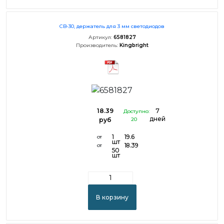
CB-30, держатель для 3 мм светодиодов
Артикул:
6581827
Производитель:
Kingbright
18.39
7
Доступно:
дней
руб
20
1
19.6
от
шт
18.39
от
50
шт
В корзину