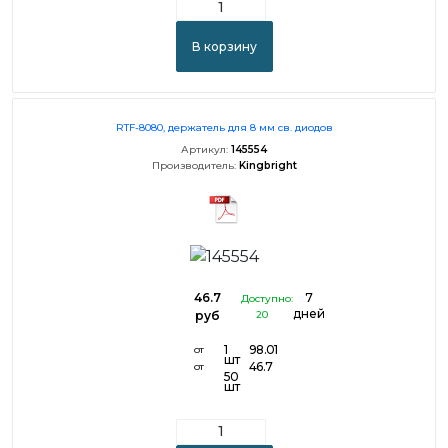
В корзину
RTF-8080, держатель для 8 мм св. диодов
Артикул:
145554
Производитель:
Kingbright
46.7
7
Доступно:
дней
руб
20
1
98.01
от
шт
46.7
от
50
шт