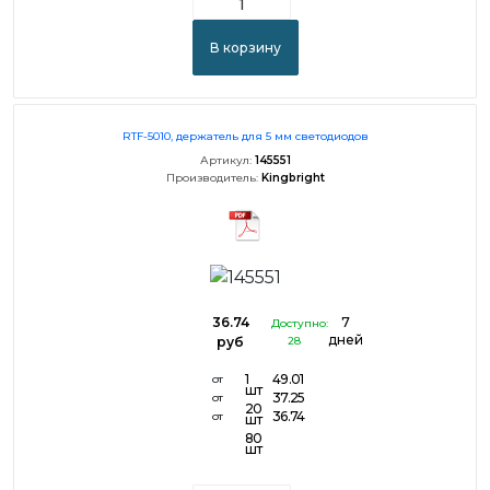
В корзину
RTF-5010, держатель для 5 мм светодиодов
Артикул:
145551
Производитель:
Kingbright
36.74
7
Доступно:
дней
руб
28
1
49.01
от
шт
37.25
от
20
36.74
от
шт
80
шт