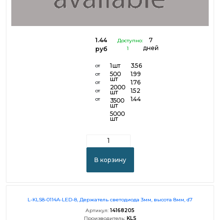
1.44
7
Доступно:
дней
руб
1
1 шт
3.56
от
500
1.99
от
шт
1.76
от
2000
1.52
от
шт
1.44
от
3500
шт
5000
шт
В корзину
L-KLS8-0114A-LED-8, Держатель светодиода 3мм, высота 8мм, d7
Артикул:
14168205
Производитель:
KLS