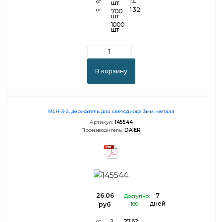
1.4
от
шт
1.32
от
700
шт
1000
шт
В корзину
MLH-3-2, держатель для светодиода 3мм, металл
Артикул:
145544
Производитель:
DAIER
26.06
7
Доступно:
дней
руб
180
1
27.62
от