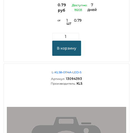
0.79
7
Доступно:
дней
руб
19203
1
0.79
от
шт
В корзину
L-KLS8-0114A-LED-5
Артикул:
13094393
Производитель:
KLS