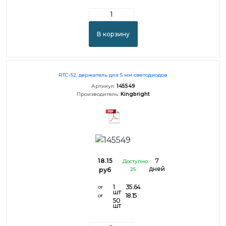
В корзину
RTC-52, держатель для 5 мм светодиодов
Артикул:
145549
Производитель:
Kingbright
18.15
7
Доступно:
дней
руб
25
1
35.64
от
шт
18.15
от
50
шт