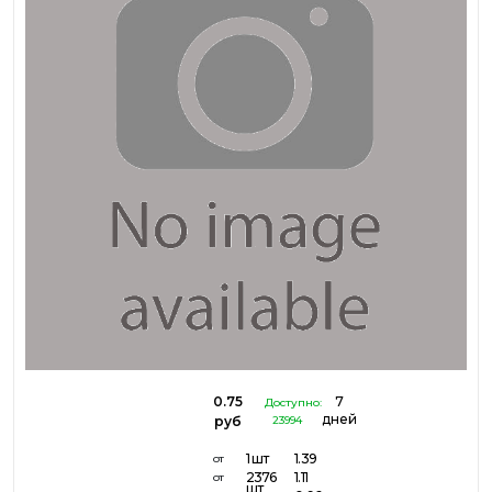
0.75
7
Доступно:
дней
руб
23994
1 шт
1.39
от
2376
1.11
от
шт