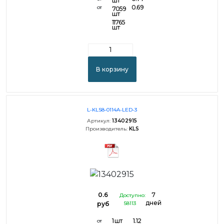
шт
0.69
от
7059
шт
11765
шт
В корзину
L-KLS8-0114A-LED-3
Артикул:
13402915
Производитель:
KLS
0.6
7
Доступно:
дней
руб
58113
1 шт
1.12
от