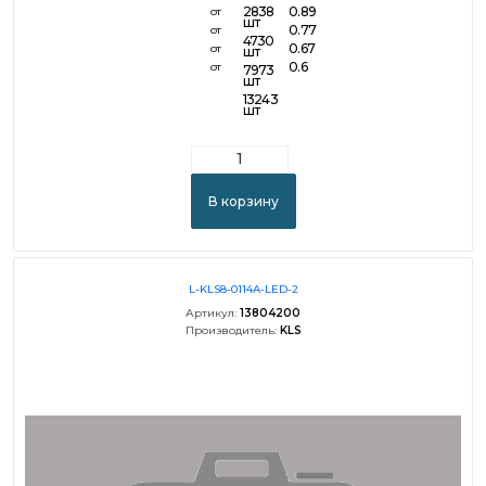
2838
0.89
от
шт
0.77
от
4730
0.67
от
шт
0.6
от
7973
шт
13243
шт
В корзину
L-KLS8-0114A-LED-2
Артикул:
13804200
Производитель:
KLS