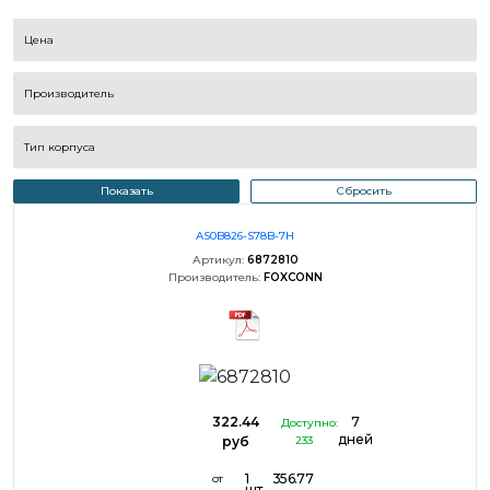
Цена
Производитель
Тип корпуса
Показать
Сбросить
AS0B826-S78B-7H
Артикул:
6872810
Производитель:
FOXCONN
322.44
7
Доступно:
дней
руб
233
1
356.77
от
шт