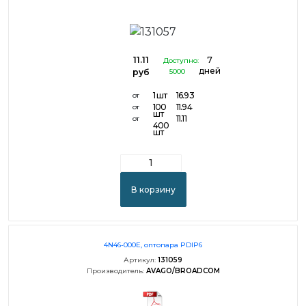
11.11
7
Доступно:
дней
руб
5000
1 шт
16.93
от
100
11.94
от
шт
11.11
от
400
шт
В корзину
4N46-000E, оптопара PDIP6
Артикул:
131059
Производитель:
AVAGO/BROADCOM