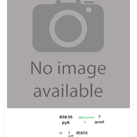
858.56
7
Доступно:
дней
руб
6
1
858.56
от
шт