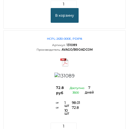
В корзину
HCPL-2630-000E, PDIP8
Артикул:
131089
Производитель:
AVAGO/BROADCOM
72.8
7
Доступно:
дней
руб
3500
1
98.01
от
шт
72.8
от
10
шт