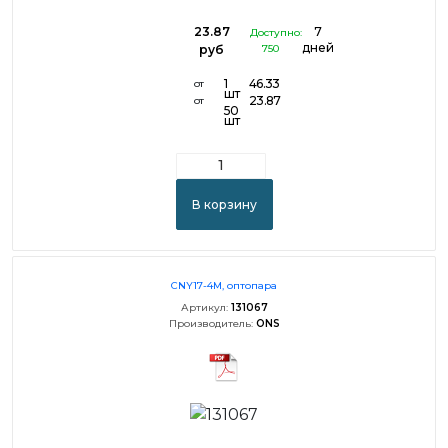
23.87
7
Доступно:
дней
руб
750
1
46.33
от
шт
23.87
от
50
шт
В корзину
CNY17-4M, оптопара
Артикул:
131067
Производитель:
ONS