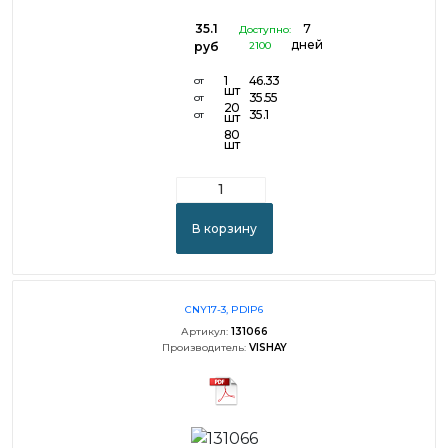
35.1
7
Доступно:
дней
руб
2100
1
46.33
от
шт
35.55
от
20
35.1
от
шт
80
шт
В корзину
CNY17-3, PDIP6
Артикул:
131066
Производитель:
VISHAY