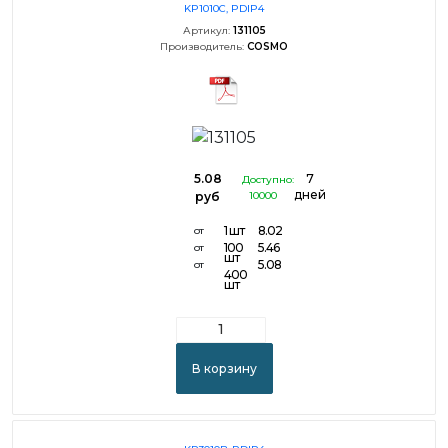
KP1010C, PDIP4
Артикул:
131105
Производитель:
COSMO
5.08
7
Доступно:
дней
руб
10000
1 шт
8.02
от
100
5.46
от
шт
5.08
от
400
шт
В корзину