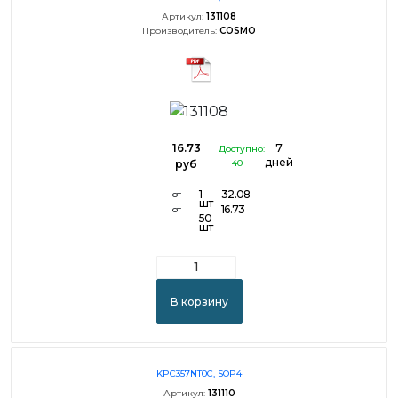
Артикул:
131108
Производитель:
COSMO
16.73
7
Доступно:
дней
руб
40
1
32.08
от
шт
16.73
от
50
шт
В корзину
KPC357NT0C, SOP4
Артикул:
131110