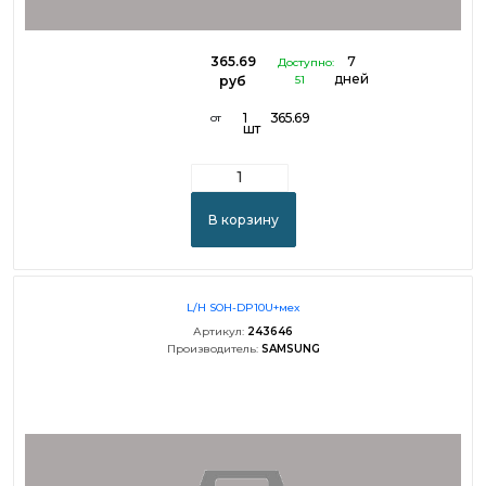
365.69
7
Доступно:
дней
руб
51
1
365.69
от
шт
В корзину
L/H SOH-DP10U+мех
Артикул:
243646
Производитель:
SAMSUNG