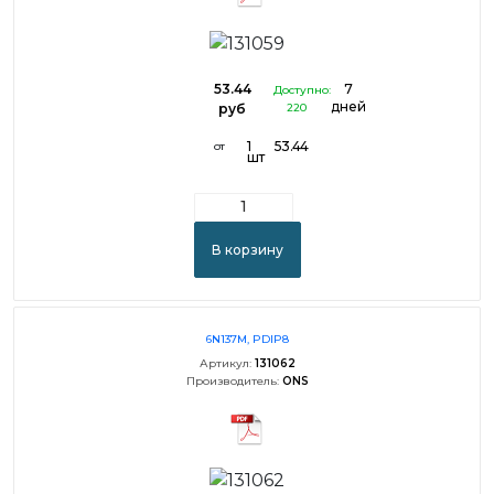
53.44
7
Доступно:
дней
руб
220
1
53.44
от
шт
В корзину
6N137M, PDIP8
Артикул:
131062
Производитель:
ONS