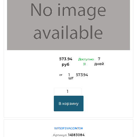
573.94
7
Доступно:
дней
руб
31
1
573.94
от
шт
В корзину
WF50FSYAGDNT0#
Артикул:
14583084