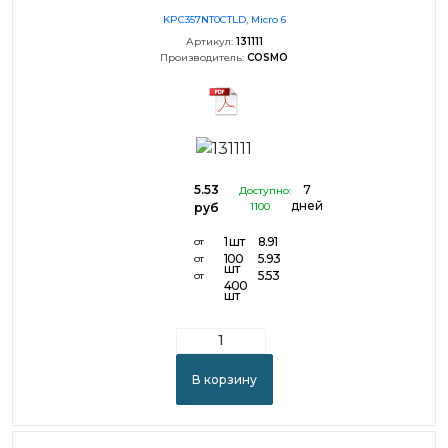
KPC357NT0CTLD, Micro 6
Артикул:
131111
Производитель:
COSMO
5.53
7
Доступно:
дней
руб
1100
1 шт
8.91
от
100
5.93
от
шт
5.53
от
400
шт
В корзину