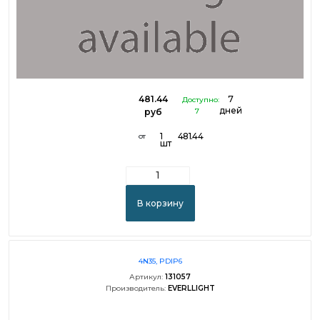
481.44
7
Доступно:
дней
руб
7
1
481.44
от
шт
В корзину
4N35, PDIP6
Артикул:
131057
Производитель:
EVERLLIGHT