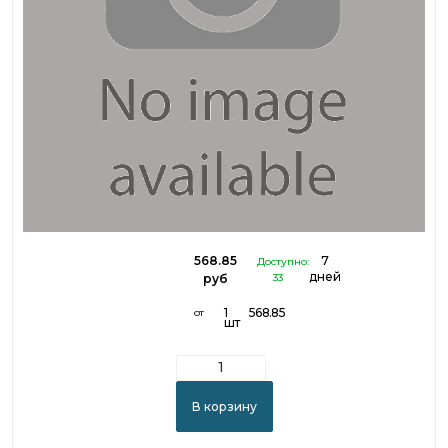
568.85
7
Доступно:
дней
руб
33
1
568.85
от
шт
В корзину