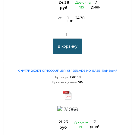
24.38
7
Доступно:
дней
руб
150
1
24.38
от
шт
В корзину
CNY17F-2X017T OPTOCOUPLER_63-125%,VDE,NO_BASE_RoHSconf
Артикул:
131068
Производитель:
VIS
21.23
7
Доступно:
дней
руб
19