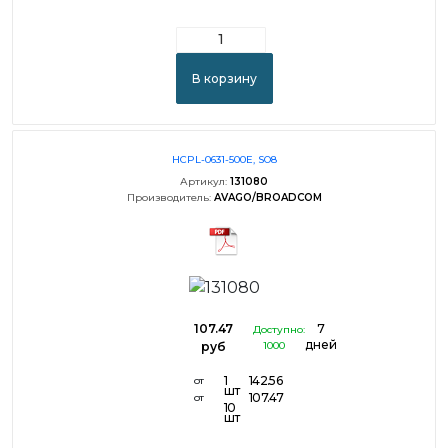
В корзину
HCPL-0631-500E, SO8
Артикул:
131080
Производитель:
AVAGO/BROADCOM
107.47
7
Доступно:
дней
руб
1000
1
142.56
от
шт
107.47
от
10
шт