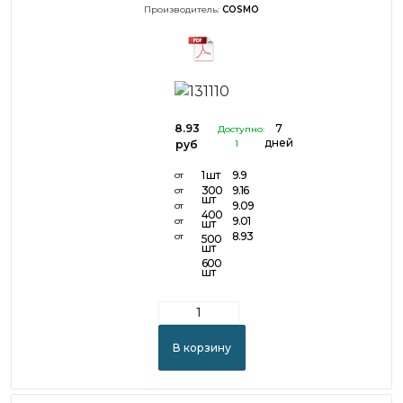
Производитель:
COSMO
8.93
7
Доступно:
дней
руб
1
1 шт
9.9
от
300
9.16
от
шт
9.09
от
400
9.01
от
шт
8.93
от
500
шт
600
шт
В корзину