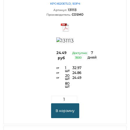
KPC4520ETLD, SOP4
Артикул:
131113
Производитель:
COSMO
24.49
7
Доступно:
дней
руб
3500
1
32.97
от
шт
24.86
от
20
24.49
от
шт
80
шт
В корзину