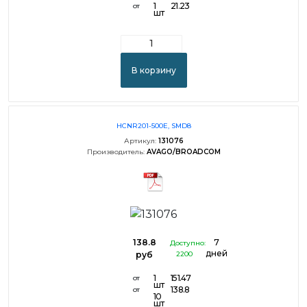
1
21.23
от
шт
В корзину
HCNR201-500E, SMD8
Артикул:
131076
Производитель:
AVAGO/BROADCOM
138.8
7
Доступно:
дней
руб
2200
1
151.47
от
шт
138.8
от
10
шт