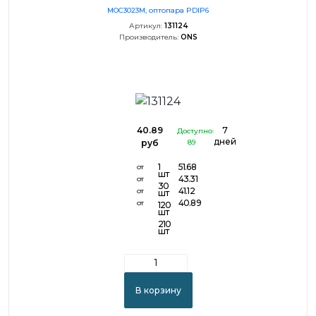
MOC3023M, оптопара PDIP6
Артикул:
131124
Производитель:
ONS
40.89
7
Доступно:
дней
руб
89
1
51.68
от
шт
43.31
от
30
41.12
от
шт
40.89
от
120
шт
210
шт
В корзину