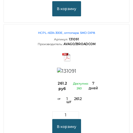
В корзину
HCPL-4534-300E, оптопара SMD DIP8
Артикул:
131091
Производитель:
AVAGO/BROADCOM
261.2
7
Доступно:
дней
руб
260
1
261.2
от
шт
В корзину