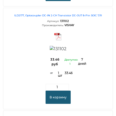
ILD217T, Optocoupler DC-IN 2-CH Transistor DC-OUT 8-Pin SOIC T/R
Артикул:
131102
Производитель:
VISHAY
33.46
7
Доступно:
дней
руб
1
1
33.46
от
шт
В корзину