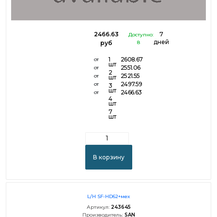
2466.63
7
Доступно:
дней
руб
8
1
2608.67
от
шт
2551.06
от
2
2521.55
от
шт
2497.59
от
3
шт
2466.63
от
4
шт
7
шт
В корзину
L/H SF-HD62+мех
Артикул:
243645
Производитель:
SAN