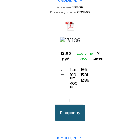
KP3010B, PDIP4
Артикул:
131106
Производитель:
COSMO
12.86
7
Доступно:
дней
руб
7300
1 шт
19.6
от
100
13.81
от
шт
12.86
от
400
шт
В корзину
KP4010B, PDIP4