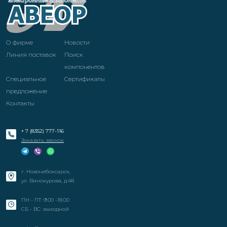
О фирме
Новости
Линия поставок
Поиск
компонентов
Специальное
Cертификаты
предложение
Контакты
+ 7 (8352) 777-116
Заказать звонок
г. Новочебоксарск,
ул. Винокурова, д.48
ПН - ПТ: 9.00 -18.00
СБ - ВС: выходной