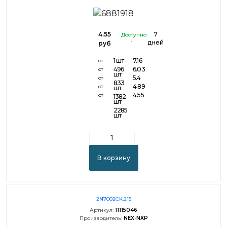
4.55
7
Доступно:
дней
руб
1
1 шт
7.16
от
496
6.03
от
шт
5.4
от
833
4.89
от
шт
4.55
от
1382
шт
2285
шт
В корзину
2N7002CK.215
Артикул:
11115046
Производитель:
NEX-NXP