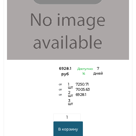
6928.1
7
Доступно:
дней
руб
16
1
7250.71
от
шт
7005.63
от
2
6928.1
от
шт
3
шт
В корзину