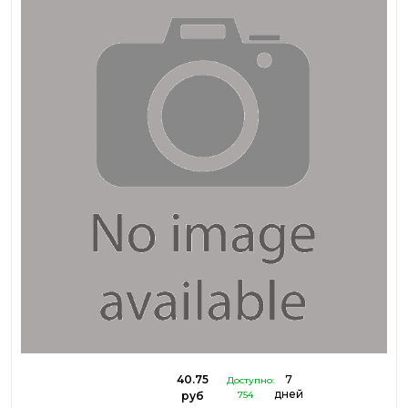
40.75
7
Доступно:
дней
руб
754