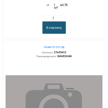
1
40.75
от
шт
В корзину
RS485 TO ETH [B]
Артикул:
27439612
Производитель:
WAVESHAR