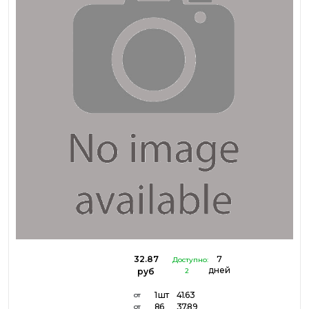
32.87
7
Доступно:
дней
руб
2
1 шт
41.63
от
86
37.89
от