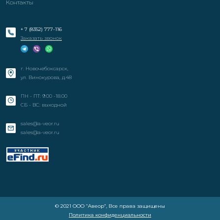
Контакты
+ 7 (8352) 777-116
Заказать звонок
г. Новочебоксарск,
ул. Винокурова, д.48
ПН - ПТ: 9.00 -18.00
СБ - ВС: выходной
sales@a-veor.ru
sales@a-veor.ru
© 2021 ООО “Авеор”, Все права защищены
Политика конфиденциальности