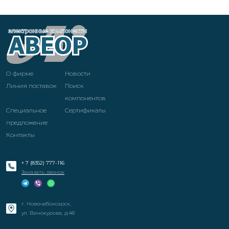
О фирме
Новости
Линия поставок
Поиск
компонентов
Специальное
Cертификаты
предложение
Контакты
+ 7 (8352) 777-116
Заказать звонок
г. Новочебоксарск,
ул. Винокурова, д.48