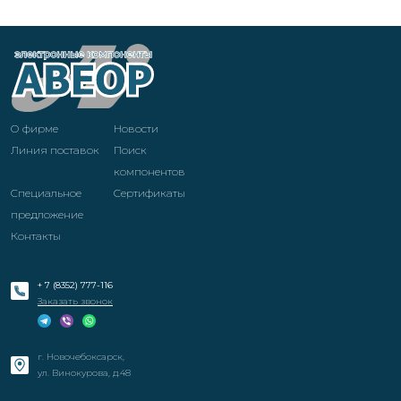
О фирме
Новости
Линия поставок
Поиск
компонентов
Специальное
Cертификаты
предложение
Контакты
+ 7 (8352) 777-116
Заказать звонок
г. Новочебоксарск,
ул. Винокурова, д.48