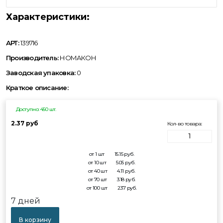
Характеристики:
АРТ:
139716
Производитель:
НОМАКОН
Заводская упаковка:
0
Краткое описание:
Доступно: 450 шт.
2.37 руб
Кол-во товара:
от 1 шт
15.15
руб.
от 10 шт
5.05
руб.
от 40 шт
4.11
руб.
от 70 шт
3.18
руб.
от 100 шт
2.37
руб.
7 дней
В корзину