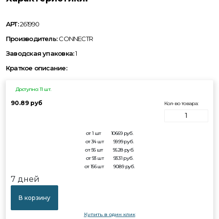
АРТ:
261990
Производитель:
CONNECTR
Заводская упаковка:
1
Краткое описание:
Доступно: 11 шт.
90.89 руб
Кол-во товара:
от 1 шт
106.69
руб.
от 34 шт
99.99
руб.
от 56 шт
96.28
руб.
от 93 шт
93.31
руб.
от 156 шт
90.89
руб.
7 дней
В корзину
Купить в один клик