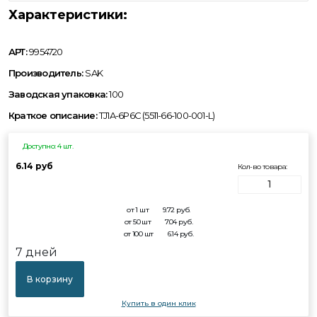
Характеристики:
АРТ:
9954720
Производитель:
SAK
Заводская упаковка:
100
Краткое описание:
TJ1A-6P6C (5511-66-100-001-L)
Доступно: 4 шт.
6.14 руб
Кол-во товара:
от 1 шт
9.72
руб.
от 50 шт
7.04
руб.
от 100 шт
6.14
руб.
7 дней
В корзину
Купить в один клик