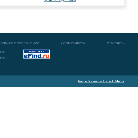
альное предложение
Cертификаты
Контакты
r.ru
r.ru
Разработано в
Hi-tech Media