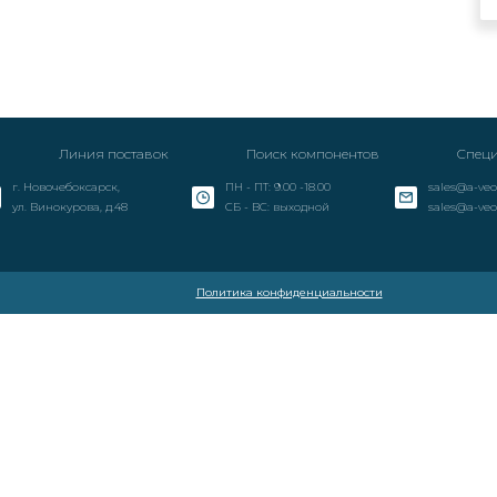
Линия поставок
Поиск компонентов
Специ
г. Новочебоксарск,
ПН - ПТ: 9.00 -18.00
sales@a-veo
ул. Винокурова, д.48
СБ - ВС: выходной
sales@a-veo
Политика конфиденциальности