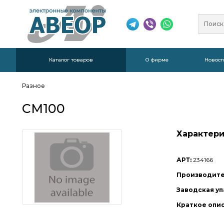
Каталог товаров
О фирме
Новост
Разное
CM100
Характери
АРТ:
234166
Производите
Заводская уп
Краткое опи