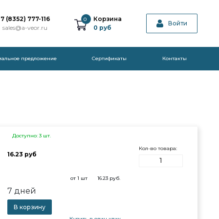
7 (8352) 777-116
Корзина
0
Войти
sales@a-veor.ru
0
руб
иальное предложение
Cертификаты
Контакты
Доступно: 3 шт.
Кол-во товара:
16.23 руб
от 1 шт
16.23
руб.
7 дней
В корзину
Купить в один клик