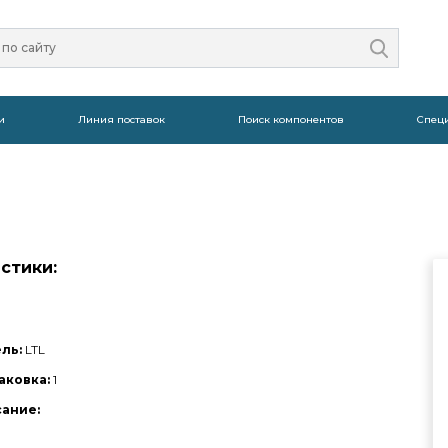
и
Линия поставок
Поиск компонентов
Спец
стики:
ль:
LTL
аковка:
1
сание: