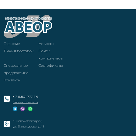
О фирме
Новости
Линия поставок
Поиск
компонентов
Специальное
Cертификаты
предложение
Контакты
+ 7 (8352) 777-116
Заказать звонок
г. Новочебоксарск,
ул. Винокурова, д.48