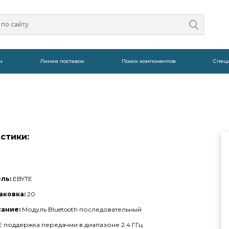
и
Линия поставок
Поиск компонентов
Спец
стики:
ль:
EBYTE
аковка:
20
сание:
Модуль Bluetooth последовательный
 поддержка передачми в диапазоне 2.4 ГГц