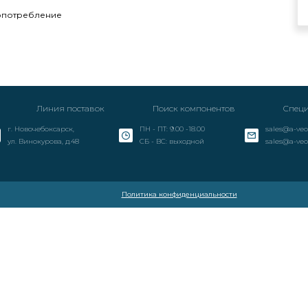
опотребление
Линия поставок
Поиск компонентов
Специ
г. Новочебоксарск,
ПН - ПТ: 9.00 -18.00
sales@a-veo
ул. Винокурова, д.48
СБ - ВС: выходной
sales@a-veo
Политика конфиденциальности