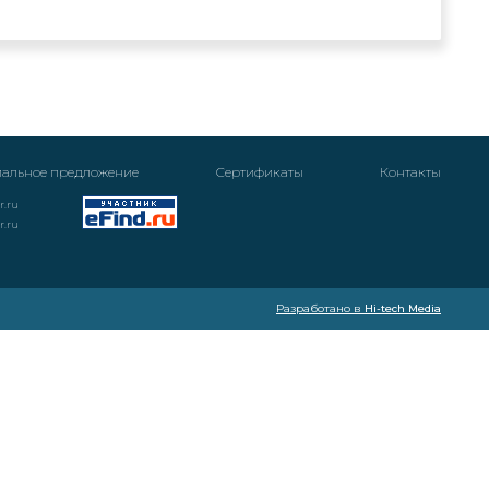
альное предложение
Cертификаты
Контакты
r.ru
r.ru
Разработано в
Hi-tech Media