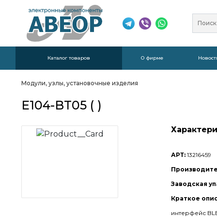
Каталог товаров
О фирме
Новост
Модули, узлы, установочные изделия
E104-BT05 ( )
Характери
АРТ:
13216459
Производите
Заводская уп
Краткое опи
интерфейс BLE