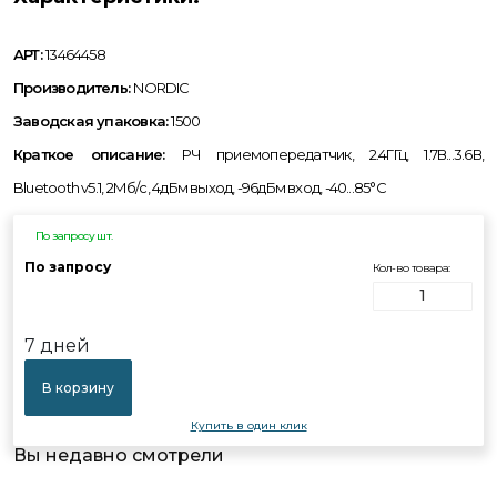
АРТ:
13464458
Производитель:
NORDIC
Заводская упаковка:
1500
Краткое описание:
РЧ приемопередатчик, 2.4ГГц, 1.7В...3.6В,
Bluetooth v5.1, 2Мб/с, 4дБм выход, -96дБм вход, -40...85°C
По запросу шт.
По запросу
Кол-во товара:
7 дней
В корзину
Купить в один клик
Вы недавно смотрели