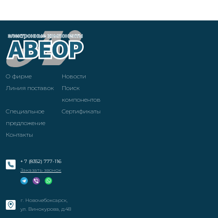
О фирме
Новости
Линия поставок
Поиск
компонентов
Специальное
Cертификаты
предложение
Контакты
+ 7 (8352) 777-116
Заказать звонок
г. Новочебоксарск,
ул. Винокурова, д.48