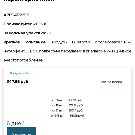
АРТ:
24722686
Производитель:
EBYTE
Заводская упаковка:
20
Краткое описание:
Модуль Bluetooth последовательный
интерфейс BLE 5.0 поддержка передачми в диапазоне 2.4 ГГц низкое
энергопотребление
Доступно: 243 шт.
347.98 руб
Кол-во товара:
от 3 шт
392.68
руб.
от 15 шт
373.53
руб.
от 31 шт
367.14
руб.
от 243 шт
347.98
руб.
8 дней
В корзину