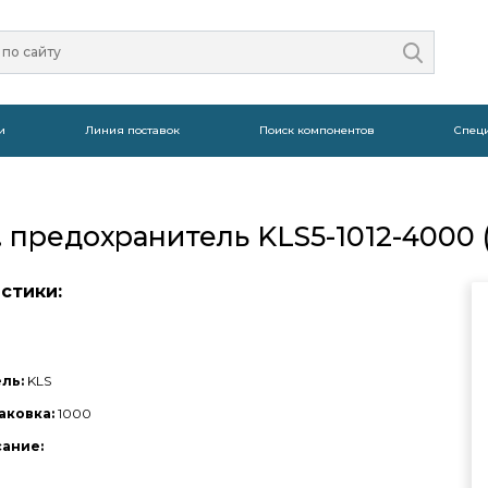
и
Линия поставок
Поиск компонентов
Спец
 предохранитель KLS5-1012-4000 ( 
стики:
ль:
KLS
аковка:
1000
сание: