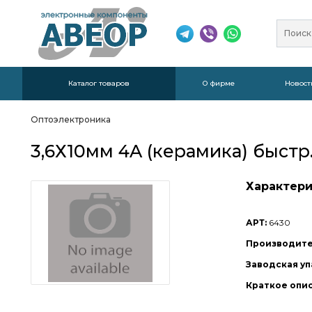
Каталог товаров
О фирме
Новост
Оптоэлектроника
3,6Х10мм 4A (керамика) быстр.
Характери
АРТ:
6430
Производите
Заводская уп
Краткое опи