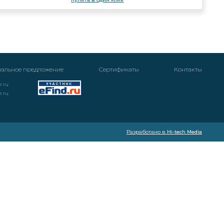
альное предложение
Cертификаты
Контакты
r.ru
r.ru
Разработано в
Hi-tech Media