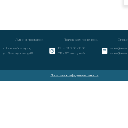
Линия поставок
Поиск компонентов
Специ
г. Новочебоксарск,
ПН - ПТ: 9.00 -18.00
sales@a-veo
ул. Винокурова, д.48
СБ - ВС: выходной
sales@a-veo
Политика конфиденциальности