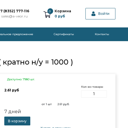
7 (8352) 777-116
Корзина
0
Войти
sales@a-veor.ru
0
руб
иальное предложение
Cертификаты
Контакты
кратно н/у = 1000 )
Доступно: 7980 шт.
Кол-во товара:
2.61 руб
от 1 шт
2.61
руб.
7 дней
В корзину
Купить в один клик