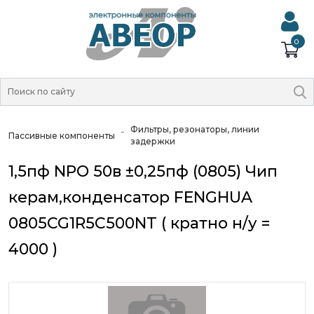
0
Фильтры, резонаторы, линии
Пассивные компоненты
задержки
1,5пф NPO 50в ±0,25пф (0805) Чип
керам,конденсатор FENGHUA
0805CG1R5C500NT ( кратно н/у =
4000 )