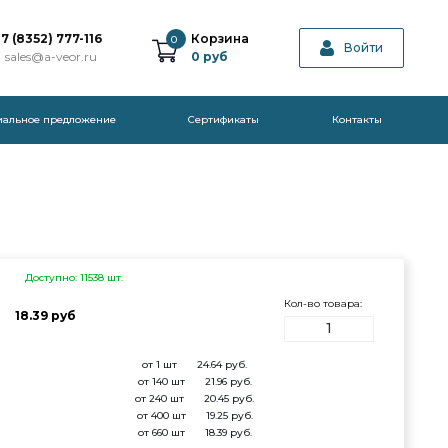
7 (8352) 777-116
Корзина
0
Войти
sales@a-veor.ru
0
руб
иальное предложение
Cертификаты
Контакты
Доступно: 11538 шт.
Кол-во товара:
18.39 руб
от 1 шт
24.64
руб.
от 140 шт
21.96
руб.
от 240 шт
20.45
руб.
от 400 шт
19.25
руб.
от 660 шт
18.39
руб.