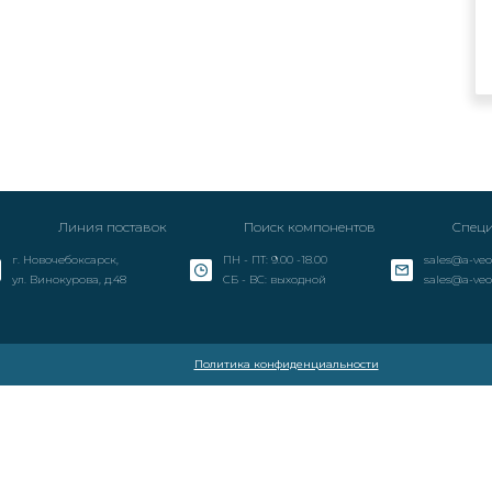
Линия поставок
Поиск компонентов
Специ
г. Новочебоксарск,
ПН - ПТ: 9.00 -18.00
sales@a-veo
ул. Винокурова, д.48
СБ - ВС: выходной
sales@a-veo
Политика конфиденциальности