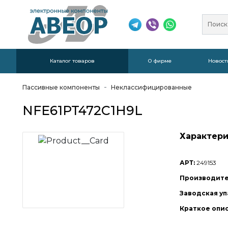
Каталог товаров
О фирме
Новост
Пассивные компоненты
Неклассифицированные
NFE61PT472C1H9L
Характери
АРТ:
249153
Производите
Заводская уп
Краткое опи