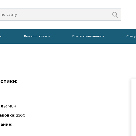
и
Линия поставок
Поиск компонентов
Спец
стики:
ль:
MUR
аковка:
2500
сание: