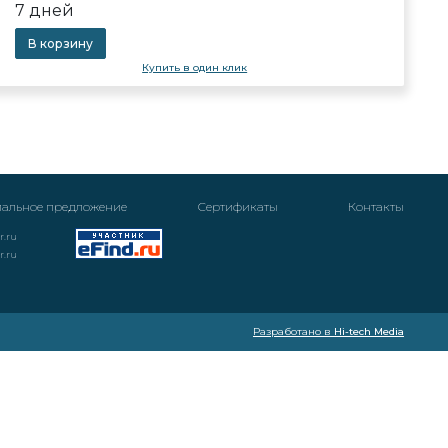
7 дней
В корзину
Купить в один клик
альное предложение
Cертификаты
Контакты
r.ru
r.ru
Разработано в
Hi-tech Media