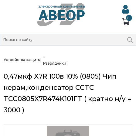
0
Устройства защиты
Разрядники
0,47мкф X7R 100в 10% (0805) Чип
керам,конденсатор CCTC
TCC0805X7R474K101FT ( кратно н/у =
3000 )