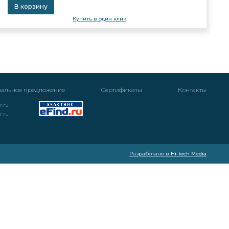
В корзину
Купить в один клик
альное предложение
Cертификаты
Контакты
r.ru
r.ru
Разработано в
Hi-tech Media