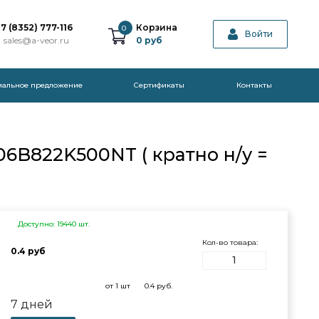
7 (8352) 777-116
Корзина
0
Войти
sales@a-veor.ru
0
руб
иальное предложение
Cертификаты
Контакты
06B822K500NT ( кратно н/у =
Доступно: 19440 шт.
Кол-во товара:
0.4 руб
от 1 шт
0.4
руб.
7 дней