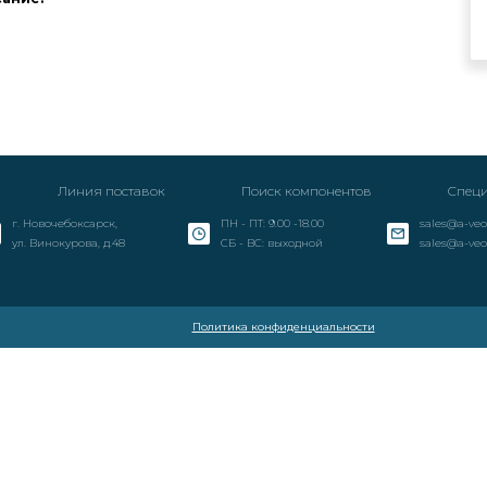
Линия поставок
Поиск компонентов
Специ
г. Новочебоксарск,
ПН - ПТ: 9.00 -18.00
sales@a-veo
ул. Винокурова, д.48
СБ - ВС: выходной
sales@a-veo
Политика конфиденциальности