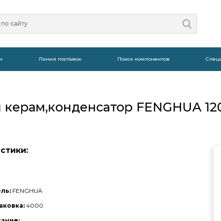
и
Линия поставок
Поиск компонентов
Спец
ип керам,конденсатор FENGHUA 12
стики:
ль:
FENGHUA
аковка:
4000
сание: