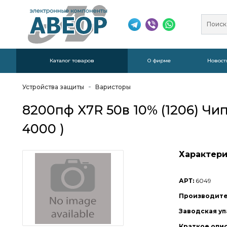
Каталог товаров
О фирме
Новост
Устройства защиты
Варисторы
8200пф X7R 50в 10% (1206) Ч
4000 )
Характери
АРТ:
6049
Производите
Заводская уп
Краткое опи