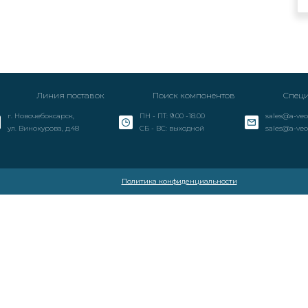
Линия поставок
Поиск компонентов
Специ
г. Новочебоксарск,
ПН - ПТ: 9.00 -18.00
sales@a-veo
ул. Винокурова, д.48
СБ - ВС: выходной
sales@a-veo
Политика конфиденциальности