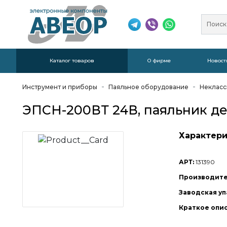
Каталог товаров
О фирме
Новост
Инструмент и приборы
Паяльное оборудование
Неклас
ЭПСН-200ВТ 24В, паяльник де
Характери
АРТ:
131390
Производите
Заводская уп
Краткое опи