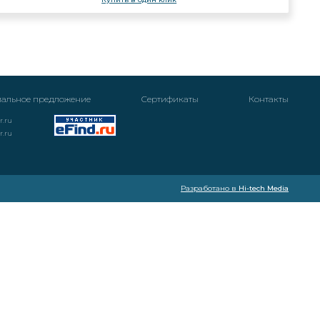
альное предложение
Cертификаты
Контакты
r.ru
r.ru
Разработано в
Hi-tech Media