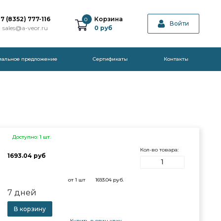
7 (8352) 777-116
Корзина
0
Войти
sales@a-veor.ru
0
руб
иальное предложение
Cертификаты
Контакты
Доступно: 1 шт.
Кол-во товара:
1693.04 руб
от 1 шт
1693.04
руб.
7 дней
В корзину
Купить в один клик