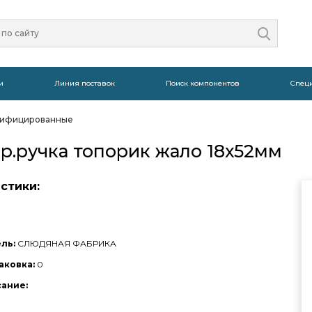
и
Линия поставок
Поиск компонентов
Спец
сифицированные
р.ручка топорик жало 18х52мм
стики:
ль:
СЛЮДЯНАЯ ФАБРИКА
аковка:
0
сание: