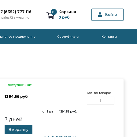
7 (8352) 777-116
Корзина
0
Войти
sales@a-veor.ru
0
руб
иальное предложение
Cертификаты
Контакты
Доступно: 2 шт.
Кол-во товара:
1394.56 руб
от 1 шт
1394.56
руб.
7 дней
В корзину
Купить в один клик