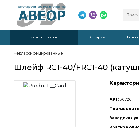
Каталог товаров
О фирме
Новост
Неклассифицированные
Шлейф RC1-40/FRC1-40 (катуш
Характери
АРТ:
30726
Производите
Заводская уп
Краткое опи