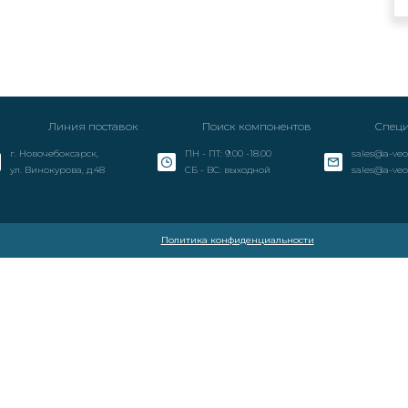
Линия поставок
Поиск компонентов
Специ
г. Новочебоксарск,
ПН - ПТ: 9.00 -18.00
sales@a-veo
ул. Винокурова, д.48
СБ - ВС: выходной
sales@a-veo
Политика конфиденциальности