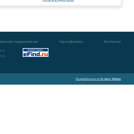
альное предложение
Cертификаты
Контакты
r.ru
r.ru
Разработано в
Hi-tech Media