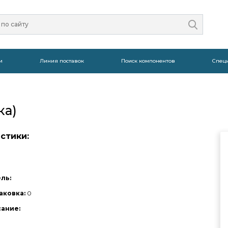
и
Линия поставок
Поиск компонентов
Спец
ка)
стики:
ль:
аковка:
0
сание: