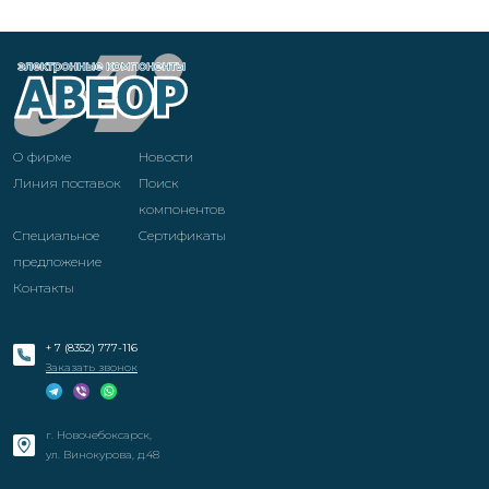
О фирме
Новости
Линия поставок
Поиск
компонентов
Специальное
Cертификаты
предложение
Контакты
+ 7 (8352) 777-116
Заказать звонок
г. Новочебоксарск,
ул. Винокурова, д.48