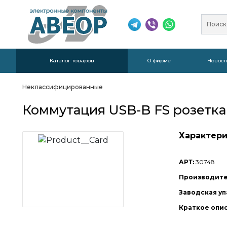
Каталог товаров
О фирме
Новост
Неклассифицированные
Коммутация USB-B FS розетка
Характери
АРТ:
30748
Производите
Заводская уп
Краткое опи