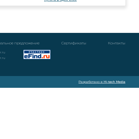
альное предложение
Cертификаты
Контакты
r.ru
r.ru
Разработано в
Hi-tech Media