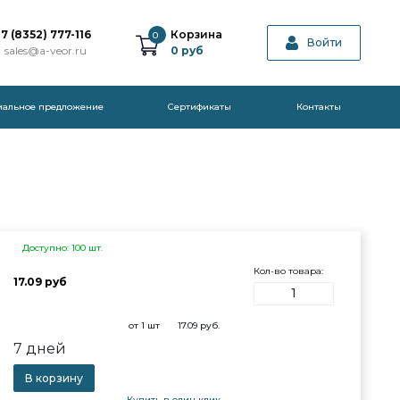
7 (8352) 777-116
Корзина
0
Войти
sales@a-veor.ru
0
руб
иальное предложение
Cертификаты
Контакты
Доступно: 100 шт.
Кол-во товара:
17.09 руб
от 1 шт
17.09
руб.
7 дней
В корзину
Купить в один клик