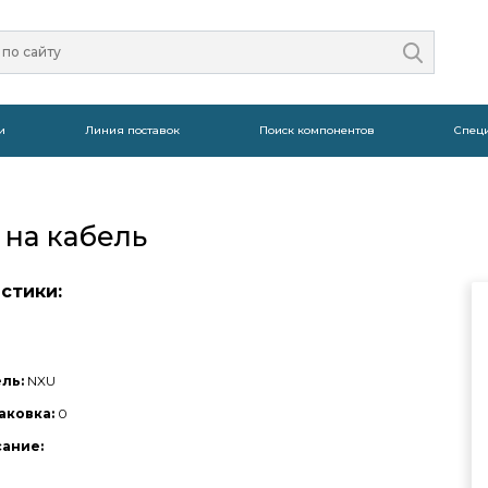
и
Линия поставок
Поиск компонентов
Спец
 на кабель
стики:
ль:
NXU
аковка:
0
сание: