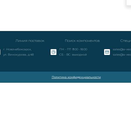
Линия поставок
Поиск компонентов
Специ
г. Новочебоксарск,
ПН - ПТ: 9.00 -18.00
sales@a-veo
ул. Винокурова, д.48
СБ - ВС: выходной
sales@a-veo
Политика конфиденциальности