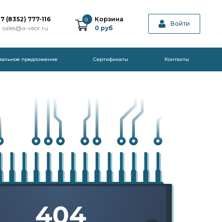
7 (8352) 777-116
Корзина
0
Войти
sales@a-veor.ru
0
руб
иальное предложение
Cертификаты
Контакты