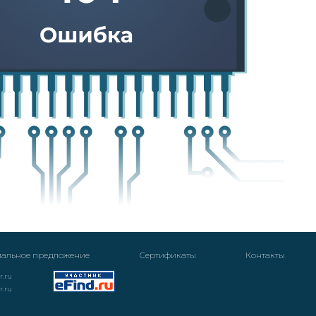
альное предложение
Cертификаты
Контакты
r.ru
r.ru