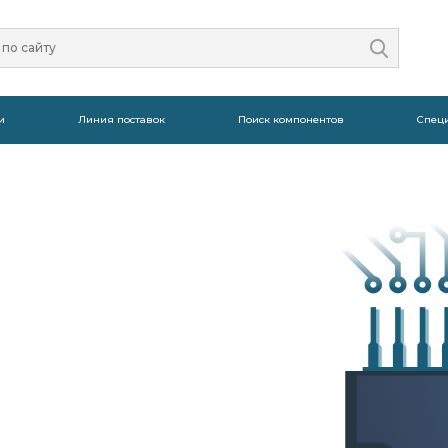
и
Линия поставок
Поиск компонентов
Спец