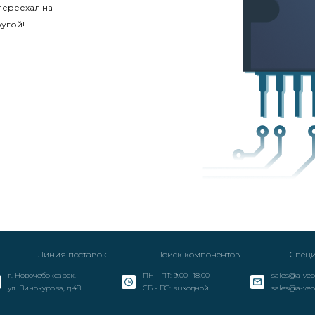
переехал на
угой!
Линия поставок
Поиск компонентов
Специ
г. Новочебоксарск,
ПН - ПТ: 9.00 -18.00
sales@a-veo
ул. Винокурова, д.48
СБ - ВС: выходной
sales@a-veo