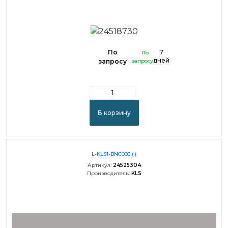
По
7
По
дней
запросу
запросу
В корзину
L-KLS1-BNC003 ( )
Артикул:
24525304
Производитель:
KLS