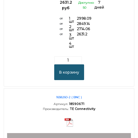
2631.2
7
Доступно:
дней
руб
50
1
2998.09
от
шт
2849.14
от
2
2714.06
от
шт
2631.2
от
3
шт
4
шт
В корзину
1658260-2 ( BNC )
Артикул:
18590671
Производитель:
TE Connectivity