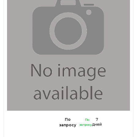
По
7
По
дней
запросу
запросу