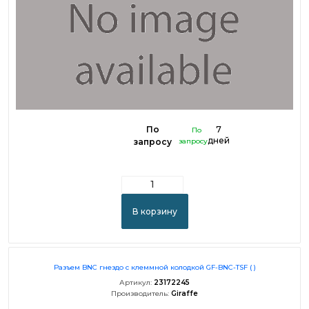
По
7
По
дней
запросу
запросу
В корзину
Разъем BNC гнездо с клеммной колодкой GF-BNC-TSF ( )
Артикул:
23172245
Производитель:
Giraffe