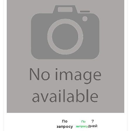
По
7
По
дней
запросу
запросу