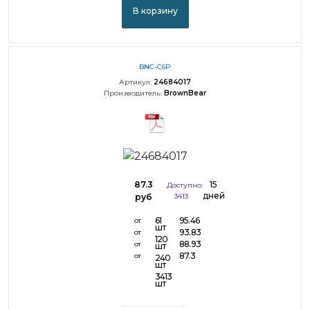
В корзину
BNC-C6P
Артикул:
24684017
Производитель:
BrownBear
87.3
15
Доступно:
дней
руб
3413
61
95.46
от
шт
93.83
от
120
88.93
от
шт
87.3
от
240
шт
3413
шт