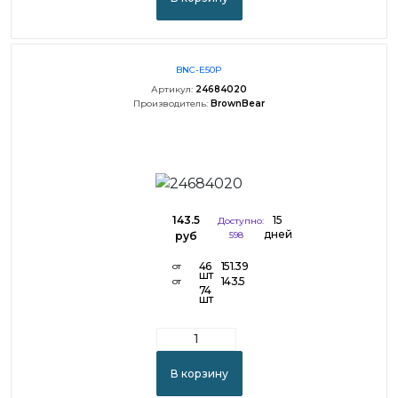
BNC-E50P
Артикул:
24684020
Производитель:
BrownBear
143.5
15
Доступно:
дней
руб
598
46
151.39
от
шт
143.5
от
74
шт
В корзину