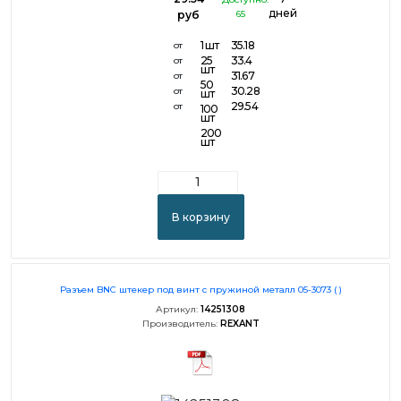
дней
руб
65
1 шт
35.18
от
25
33.4
от
шт
31.67
от
50
30.28
от
шт
29.54
от
100
шт
200
шт
В корзину
Разъем BNC штекер под винт с пружиной металл 05-3073 ( )
Артикул:
14251308
Производитель:
REXANT