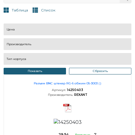
Таблица
Список
Цена
Производитель
Тип корпуса
Показать
Сбросить
Разъем BNC штекер RG-6 обжим 05-3003 ( )
Артикул:
14250403
Производитель:
REXANT
29.54
7
Доступно: