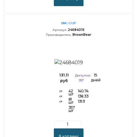
BNC-CUP
Артикул:
24684019
Производитель:
BrownBear
131.11
15
Доступно:
дней
руб
357
42
140.74
от
шт
138.33
от
81
131.11
от
шт
357
шт
В корзину