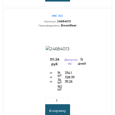
BNC-BJ2
Артикул:
24684013
Производитель:
BrownBear
311.26
15
Доступно:
дней
руб
192
19
334.1
от
шт
328.39
от
34
311.26
от
шт
192
шт
В корзину