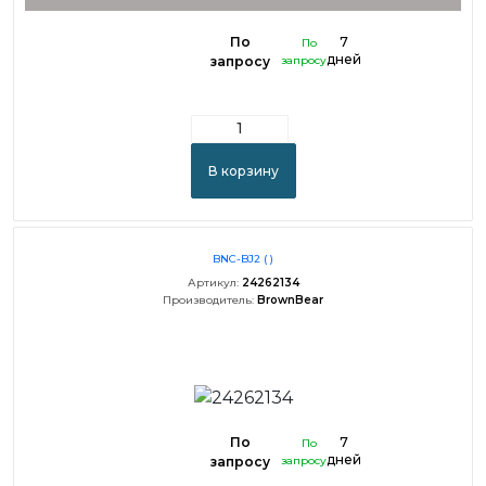
По
7
По
дней
запросу
запросу
В корзину
BNC-BJ2 ( )
Артикул:
24262134
Производитель:
BrownBear
По
7
По
дней
запросу
запросу