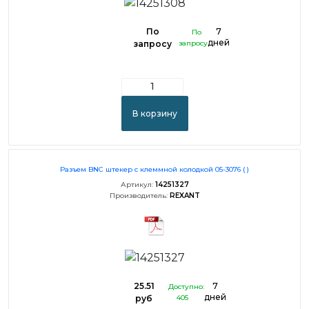
По
7
По
дней
запросу
запросу
В корзину
Разъем BNC штекер с клеммной колодкой 05-3076 ( )
Артикул:
14251327
Производитель:
REXANT
25.51
7
Доступно:
дней
руб
405