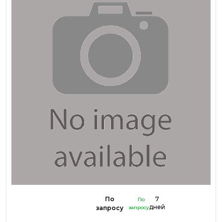
По
7
По
дней
запросу
запросу