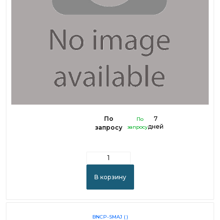
По
7
По
дней
запросу
запросу
В корзину
BNCP-SMAJ ( )