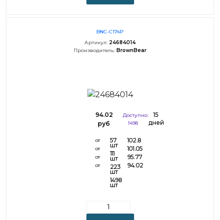
BNC-C174P
Артикул:
24684014
Производитель:
BrownBear
94.02
15
Доступно:
дней
руб
1498
57
102.8
от
шт
101.05
от
111
95.77
от
шт
94.02
от
223
шт
1498
шт