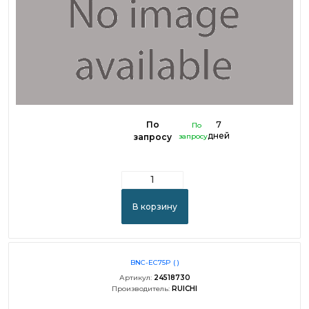
По
7
По
дней
запросу
запросу
В корзину
BNC-EC75P ( )
Артикул:
24518730
Производитель:
RUICHI