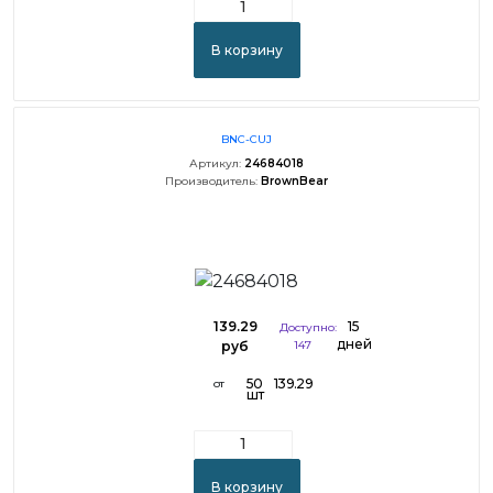
В корзину
BNC-CUJ
Артикул:
24684018
Производитель:
BrownBear
139.29
15
Доступно:
дней
руб
147
50
139.29
от
шт
В корзину