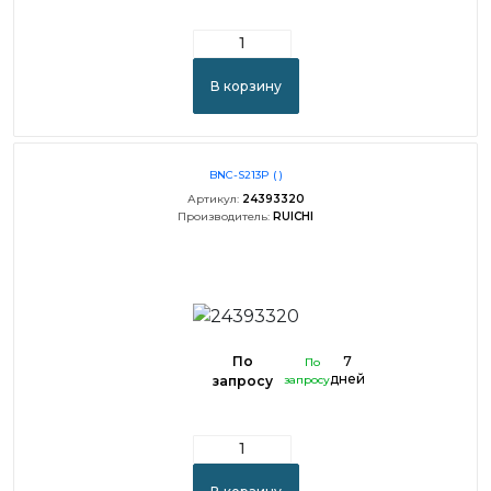
В корзину
BNC-S213P ( )
Артикул:
24393320
Производитель:
RUICHI
По
7
По
дней
запросу
запросу